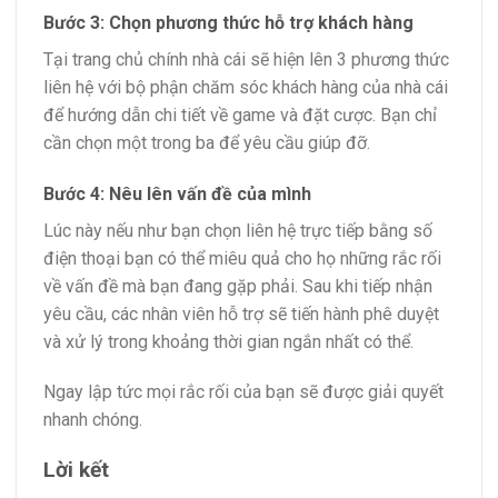
Bước 3: Chọn phương thức hỗ trợ khách hàng
Tại trang chủ chính nhà cái sẽ hiện lên 3 phương thức
liên hệ với bộ phận chăm sóc khách hàng của nhà cái
để hướng dẫn chi tiết về game và đặt cược. Bạn chỉ
cần chọn một trong ba để yêu cầu giúp đỡ.
Bước 4: Nêu lên vấn đề của mình
Lúc này nếu như bạn chọn liên hệ trực tiếp bằng số
điện thoại bạn có thể miêu quả cho họ những rắc rối
về vấn đề mà bạn đang gặp phải. Sau khi tiếp nhận
yêu cầu, các nhân viên hỗ trợ sẽ tiến hành phê duyệt
và xử lý trong khoảng thời gian ngắn nhất có thể.
Ngay lập tức mọi rắc rối của bạn sẽ được giải quyết
nhanh chóng.
Lời kết