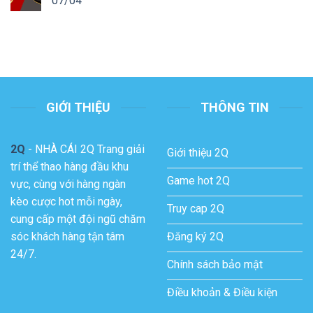
07/04
GIỚI THIỆU
THÔNG TIN
2Q
- NHÀ CÁI 2Q Trang giải
Giới thiệu 2Q
trí thể thao hàng đầu khu
Game hot 2Q
vực, cùng với hàng ngàn
kèo cược hot mỗi ngày,
Truy cap 2Q
cung cấp một đội ngũ chăm
Đăng ký 2Q
sóc khách hàng tận tâm
24/7.
Chính sách bảo mật
Điều khoản & Điều kiện