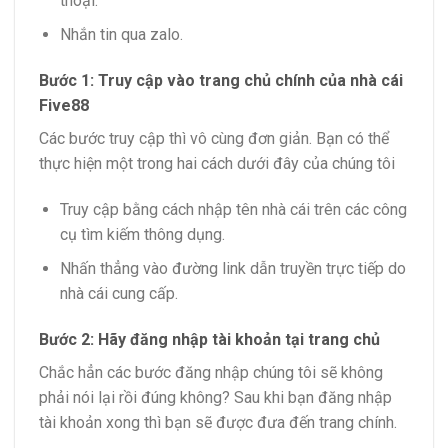
thoại.
Nhắn tin qua zalo.
Bước 1: Truy cập vào trang chủ chính của nhà cái
Five88
Các bước truy cập thì vô cùng đơn giản. Bạn có thể
thực hiện một trong hai cách dưới đây của chúng tôi
Truy cập bằng cách nhập tên nhà cái trên các công
cụ tìm kiếm thông dụng.
Nhấn thẳng vào đường link dẫn truyền trực tiếp do
nhà cái cung cấp.
Bước 2: Hãy đăng nhập tài khoản tại trang chủ
Chắc hẳn các bước đăng nhập chúng tôi sẽ không
phải nói lại rồi đúng không? Sau khi bạn đăng nhập
tài khoản xong thì bạn sẽ được đưa đến trang chính.