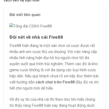
cách liên hệ bạn nhé!
Bài viết liên quan:
Đôi nét về nhà cái Five88
Five88 hiện đang là một sân chơi cá cược được rất
nhiều anh em cược thủ ưa chuộng. Với việc nâng cấp
nhiều tính năng hiện đại hỗ trợ người chơi tối đa
xuyên suốt quá trình trải nghiệm. Thêm vào đó là kho
game cược khổng lồ với đa dạng các loại hình cược
hấp dẫn. Nếu quý khách chưa rõ xin hãy đọc thêm bài
viết hướng dẫn
cách chơi trên Five88
đầy đủ và chi
tiết cho người mới dễ hiểu.
Về độ uy tín của nhà cái thì theo như tìm hiểu chúng
tôi thấy rằng Five88 hiện nay đang hoạt động dưới