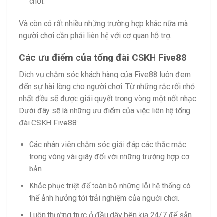
chơi.
Và còn có rất nhiều những trường hợp khác nữa mà
người chơi cần phải liên hệ với cơ quan hỗ trợ.
Các ưu điểm của tổng đài CSKH Five88
Dịch vụ chăm sóc khách hàng của Five88 luôn đem
đến sự hài lòng cho người chơi. Từ những rắc rối nhỏ
nhất đều sẽ được giải quyết trong vòng một nốt nhạc.
Dưới đây sẽ là những ưu điểm của việc liên hệ tổng
đài CSKH Five88:
Các nhân viên chăm sóc giải đáp các thắc mắc
trong vòng vài giây đối với những trường hợp cơ
bản.
Khắc phục triệt để toàn bộ những lỗi hệ thống có
thể ảnh hưởng tới trải nghiệm của người chơi.
Luôn thường trực ở đầu dây bên kia 24/7 để sẵn