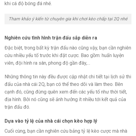
khi cá độ bóng đá nhé.
Tham khảo ý kiến từ chuyên gia khi chơi kèo chấp tại 2Q nhé
Nghiên cứu tình hình trận đấu sắp diễn ra
Đặc biệt, trong bất kỳ trận đấu nào cũng vậy, bạn cần nghiên
cứu nhiều yếu tố trước khi đặt cược. Bao gồm: huấn luyện
viên, đội hình ra sân, phong độ gần đây,…
Những thông tin này đều được cập nhật chi tiết tại lịch sử thi
đấu của nhà cái 2Q, bạn có thể theo dõi và làm theo. Bên
cạnh đó, cũng đừng quên xem đến các yếu tố như thời tiết,
địa hình. Bởi nó cũng sẽ ảnh hưởng ít nhiều tới kết quả của
trận đấu đó.
Dựa vào tỷ lệ của nhà cái chọn kèo hợp lý
Cuối cùng, bạn cần nghiên cứu bảng tỷ lệ kèo cược mà nhà