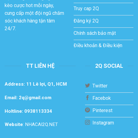
kèo cược hot mỗi ngày,
Truy cap 2Q
cung cấp một đội ngũ chăm
Đăng ký 2Q
sóc khách hàng tận tâm
24/7.
Chính sách bảo mật
Điều khoản & Điều kiện
TT LIÊN HỆ
2Q SOCIAL
Address: 11 Lê lợi, Q1, HCM
Twitter
Email: 2q@gmail.com
Facebok
Pinterest
Holtline: 0938113334
Instagram
Website
: NHACAI2Q.NET