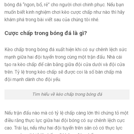
bóng đá “ngon, bổ, rẻ” cho người chơi chinh phục. Nếu bạn
muốn biết kinh nghiệm chơi kèo cược chấp như nào thì hãy
khám phá trong bài viết sau của chúng tôi nhé.
Cược chấp trong bóng đá là gì?
Kèo chấp trong bóng đá xuất hiện khi có sự chênh lệch sức
mạnh giữa hai đội tuyển trong cùng một trận đấu. Nhà cái
tạo ra kèo chấp để cân bằng giữa đội cửa dưới và đội cửa
trên. Tỷ lệ trong kèo chấp sẽ được coi là số bàn chấp mà
đội mạnh dành cho đội yếu.
Tìm hiểu về kèo chấp trong bóng đá
Nếu trận đấu nào mà có tỷ lệ chấp càng lớn thì chứng tỏ một
điều rằng thực lực giữa hai đội bóng có sự chênh lệch cực
cao. Trái lại, nếu như hai đội tuyển trên sân cỏ có thực lực