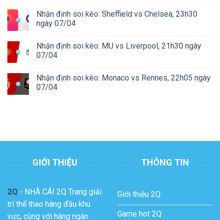
Nhận định soi kèo: Sheffield vs Chelsea, 23h30
ngày 07/04
Nhận định soi kèo: MU vs Liverpool, 21h30 ngày
07/04
Nhận định soi kèo: Monaco vs Rennes, 22h05 ngày
07/04
GIỚI THIỆU
THÔNG TIN
2Q
- NHÀ CÁI 2Q Trang giải
Giới thiệu 2Q
trí thể thao hàng đầu khu
Game hot 2Q
vực, cùng với hàng ngàn