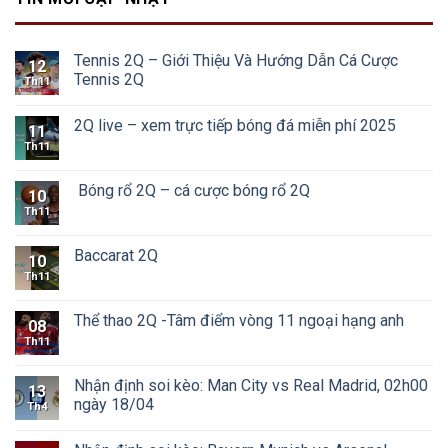
Tennis 2Q – Giới Thiệu Và Hướng Dẫn Cá Cược
12
Tennis 2Q
Th11
2Q live – xem trực tiếp bóng đá miễn phí 2025
11
Th11
Bóng rổ 2Q – cá cược bóng rổ 2Q
10
Th11
Baccarat 2Q
10
Th11
Thể thao 2Q -Tâm điểm vòng 11 ngoại hạng anh
08
Th11
Nhận định soi kèo: Man City vs Real Madrid, 02h00
13
ngày 18/04
Th4