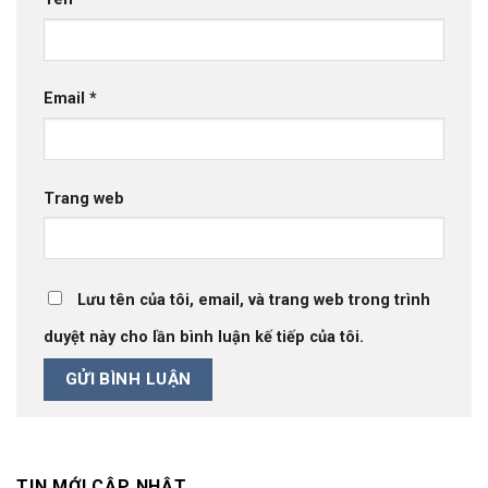
Email
*
Trang web
Lưu tên của tôi, email, và trang web trong trình
duyệt này cho lần bình luận kế tiếp của tôi.
TIN MỚI CẬP NHẬT