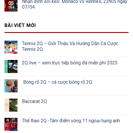
Nhận định soi kèo: Monaco vs Rennes, 22h05 ngày
05
07/04
Th4
BÀI VIẾT MỚI
Tennis 2Q – Giới Thiệu Và Hướng Dẫn Cá Cược
Tennis 2Q
2Q live – xem trực tiếp bóng đá miễn phí 2025
Bóng rổ 2Q – cá cược bóng rổ 2Q
Baccarat 2Q
Thể thao 2Q -Tâm điểm vòng 11 ngoại hạng anh