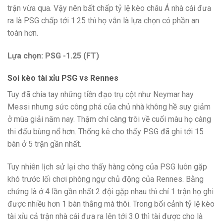
trận vừa qua. Vậy nên bất chấp tỷ lệ kèo châu Á nhà cái đưa
ra là PSG chấp tới 1.25 thì họ vẫn là lựa chọn có phần an
toàn hơn.
Lựa chọn: PSG -1.25 (FT)
Soi kèo tài xỉu PSG vs Rennes
Tuy đã chia tay những tiền đạo trụ cột như Neymar hay
Messi nhưng sức công phá của chủ nhà không hề suy giảm
ở mùa giải năm nay. Thậm chí càng trôi về cuối màu họ càng
thi đấu bùng nổ hơn. Thống kê cho thấy PSG đã ghi tới 15
bàn ở 5 trận gần nhất.
Tuy nhiên lịch sử lại cho thấy hàng công của PSG luôn gặp
khó trước lối chơi phòng ngự chủ động của Rennes. Bằng
chứng là ở 4 lần gần nhất 2 đội gặp nhau thì chỉ 1 trận họ ghi
được nhiều hơn 1 bàn thắng mà thôi. Trong bối cảnh tỷ lệ kèo
tài xỉu cả trận nhà cái đưa ra lên tới 3.0 thì tài được cho là