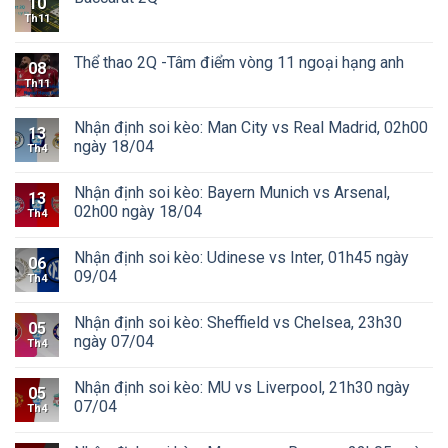
10
Th11
Thể thao 2Q -Tâm điểm vòng 11 ngoại hạng anh
08
Th11
Nhận định soi kèo: Man City vs Real Madrid, 02h00
13
ngày 18/04
Th4
Nhận định soi kèo: Bayern Munich vs Arsenal,
13
02h00 ngày 18/04
Th4
Nhận định soi kèo: Udinese vs Inter, 01h45 ngày
06
09/04
Th4
Nhận định soi kèo: Sheffield vs Chelsea, 23h30
05
ngày 07/04
Th4
Nhận định soi kèo: MU vs Liverpool, 21h30 ngày
05
07/04
Th4