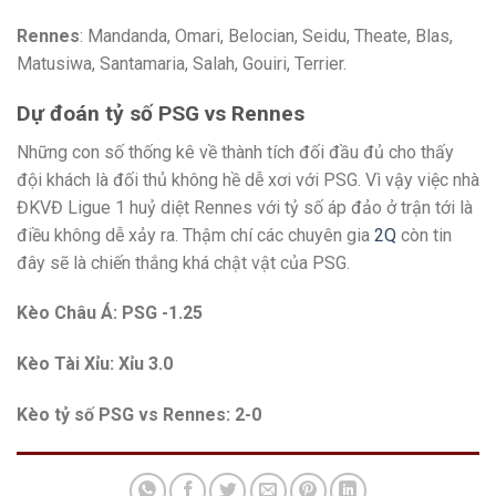
Rennes
: Mandanda, Omari, Belocian, Seidu, Theate, Blas,
Matusiwa, Santamaria, Salah, Gouiri, Terrier.
Dự đoán tỷ số PSG vs Rennes
Những con số thống kê về thành tích đối đầu đủ cho thấy
đội khách là đối thủ không hề dễ xơi với PSG. Vì vậy việc nhà
ĐKVĐ Ligue 1 huỷ diệt Rennes với tỷ số áp đảo ở trận tới là
điều không dễ xảy ra. Thậm chí các chuyên gia
2Q
còn tin
đây sẽ là chiến thắng khá chật vật của PSG.
Kèo Châu Á: PSG -1.25
Kèo Tài Xỉu: Xỉu 3.0
Kèo tỷ số PSG vs Rennes: 2-0