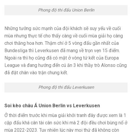
Phong độ thi đấu Union Berlin
Những tưởng sức mạnh của đội khách sẽ suy yếu về cuối
mùa nhưng thực tế cho thấy càng về cuối mùa giải họ càng
chơi thăng hoa hơn. Thậm chí ở 5 vòng đấu gần nhất của
Bundesliga thì Leverkusen đã mang về trọn vẹn 15 điểm.
Ngoài ra thì họ cũng đã có mặt ở vòng tứ kết của Europa
League và đang hướng đến cú ăn 3 khi thầy trò Alonso cũng
đã đặt chân vào trận chung kết.
Phong độ thi đấu Leverkusen
Soi kèo châu Á Union Berlin vs Leverkusen
Ở thời điểm trước khi mùa giải khởi tranh đây được xem là 1
cặp đấu khá cân tài cân sức khi mà 2 đội đều chơi bùng nổ ở
mùa 2022-2023. Tuy nhiên lúc này mọi thứ đã không còn