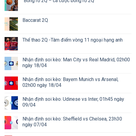
Bóng rổ 2Q – cá cược bóng rổ 2Q
Baccarat 2Q
Thể thao 2Q -Tâm điểm vòng 11 ngoại hạng anh
Nhận định soi kèo: Man City vs Real Madrid, 02h00
ngày 18/04
Nhận định soi kèo: Bayern Munich vs Arsenal,
02h00 ngày 18/04
Nhận định soi kèo: Udinese vs Inter, 01h45 ngày
09/04
Nhận định soi kèo: Sheffield vs Chelsea, 23h30
ngày 07/04