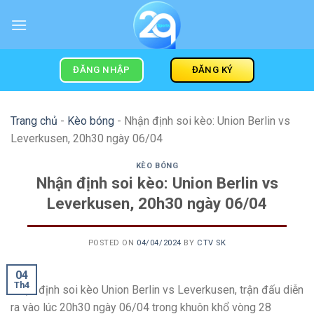
Skip
to
content
ĐĂNG NHẬP
ĐĂNG KÝ
Trang chủ
-
Kèo bóng
-
Nhận định soi kèo: Union Berlin vs
Leverkusen, 20h30 ngày 06/04
KÈO BÓNG
Nhận định soi kèo: Union Berlin vs
Leverkusen, 20h30 ngày 06/04
POSTED ON
04/04/2024
BY
CTV SK
04
Th4
Nhận định soi kèo Union Berlin vs Leverkusen, trận đấu diễn
ra vào lúc 20h30 ngày 06/04 trong khuôn khổ vòng 28