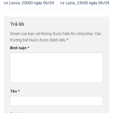
vs Lecce, 20h00 ngày 06/04
vs Lazio, 23h00 ngày 06/04
Trả lời
Email của bạn sẽ không được hiển thị công khai.
Các
trường bắt buộc được đánh dấu
*
Bình luận
*
Tên
*