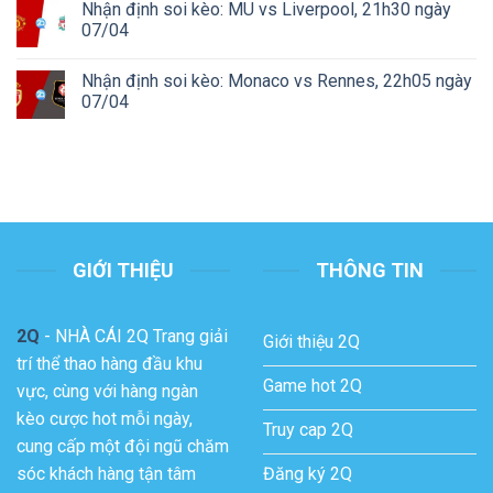
Nhận định soi kèo: MU vs Liverpool, 21h30 ngày
07/04
Nhận định soi kèo: Monaco vs Rennes, 22h05 ngày
07/04
GIỚI THIỆU
THÔNG TIN
2Q
- NHÀ CÁI 2Q Trang giải
Giới thiệu 2Q
trí thể thao hàng đầu khu
Game hot 2Q
vực, cùng với hàng ngàn
kèo cược hot mỗi ngày,
Truy cap 2Q
cung cấp một đội ngũ chăm
Đăng ký 2Q
sóc khách hàng tận tâm