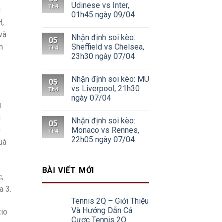
Udinese vs Inter,
Th4
u
01h45 ngày 09/04
H,
và
Nhận định soi kèo:
05
m
Sheffield vs Chelsea,
Th4
23h30 ngày 07/04
Nhận định soi kèo: MU
05
vs Liverpool, 21h30
Th4
ngày 07/04
g
g
Nhận định soi kèo:
05
m
Monaco vs Rennes,
Th4
22h05 ngày 07/04
uá
BÀI VIẾT MỚI
,
a 3.
Tennis 2Q – Giới Thiệu
Và Hướng Dẫn Cá
zio
Cược Tennis 2Q