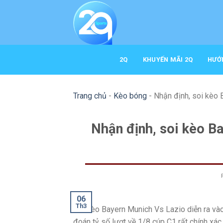
Skip
to
content
2Q
KHUYẾN MÃI 2Q
HƯỚ
Trang chủ
-
Kèo bóng
-
Nhận định, soi kèo 
Nhận định, soi kèo B
06
Th3
Soi kèo Bayern Munich Vs Lazio diễn ra vào
đoán tỷ số lượt về 1/8 cúp C1 rất chính xác