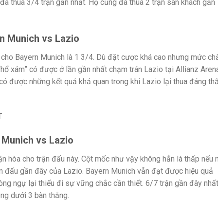
 đã thua 3/4 trận gần nhất. Họ cũng đã thua 2 trận sân khách gần
rn Munich vs Lazio
 cho Bayern Munich là 1 3/4. Dù đặt cược khá cao nhưng mức ch
ổ xám” có được ở lần gần nhất chạm trán Lazio tại Allianz Arena
có được những kết quả khả quan trong khi Lazio lại thua đáng thấ
T
n Munich vs Lazio
rận hòa cho trận đấu này. Cột mốc như vậy không hẳn là thấp nếu 
rận đấu gần đây của Lazio. Bayern Munich vẫn đạt được hiệu quả
ng ngự lại thiếu đi sự vững chắc cần thiết. 6/7 trận gần đây nhấ
ông dưới 3 bàn thắng.