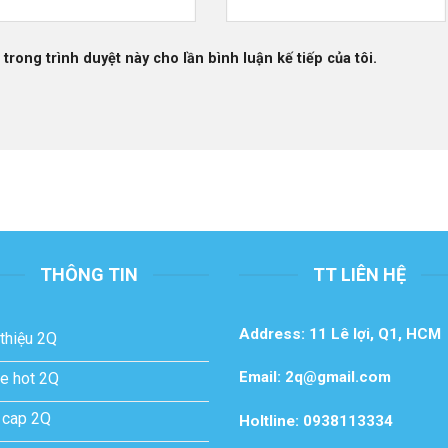
 trong trình duyệt này cho lần bình luận kế tiếp của tôi.
THÔNG TIN
TT LIÊN HỆ
Address: 11 Lê lợi, Q1, HCM
 thiệu 2Q
Email: 2q@gmail.com
e hot 2Q
 cap 2Q
Holtline: 0938113334