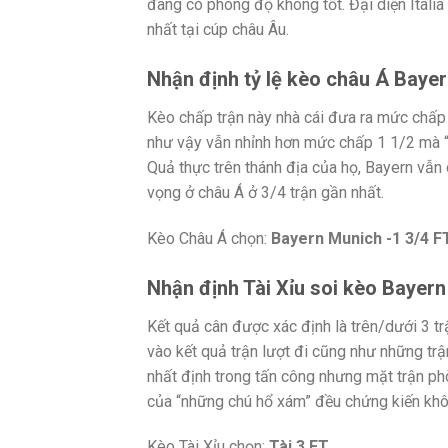
đang có phong độ không tốt. Đại diện Italia
nhất tại cúp châu Âu.
Nhận định tỷ lệ kèo châu Á Baye
Kèo chấp trận này nhà cái đưa ra mức chấp
như vậy vẫn nhỉnh hơn mức chấp 1 1/2 mà “h
Quả thực trên thánh địa của họ, Bayern vẫn 
vọng ở châu Á ở 3/4 trận gần nhất.
Kèo Châu Á chọn:
Bayern Munich -1 3/4 F
Nhận định Tài Xỉu soi kèo Bayer
Kết quả cân được xác định là trên/dưới 3 t
vào kết quả trận lượt đi cũng như những t
nhất định trong tấn công nhưng mặt trận phò
của “những chú hổ xám” đều chứng kiến ​​kh
Kèo Tài Xỉu chọn:
Tài 3 FT