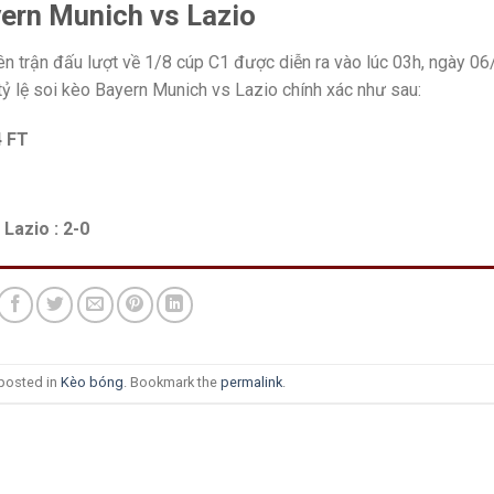
yern Munich vs Lazio
trên trận đấu lượt về 1/8 cúp C1 được diễn ra vào lúc 03h, ngày 06
tỷ lệ soi kèo Bayern Munich vs Lazio chính xác như sau:
4 FT
Lazio : 2-0
 posted in
Kèo bóng
. Bookmark the
permalink
.