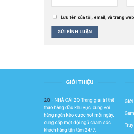
Lưu tên của tôi, email, và trang web
GIỚI THIỆU
2Q
- NHÀ CÁI 2Q Trang giải trí thể
Giới
thao hàng đầu khu vực, cùng với
Gam
hàng ngàn kèo cược hot mỗi ngày,
cung cấp một đội ngũ chăm sóc
Truy
khách hàng tận tâm 24/7.