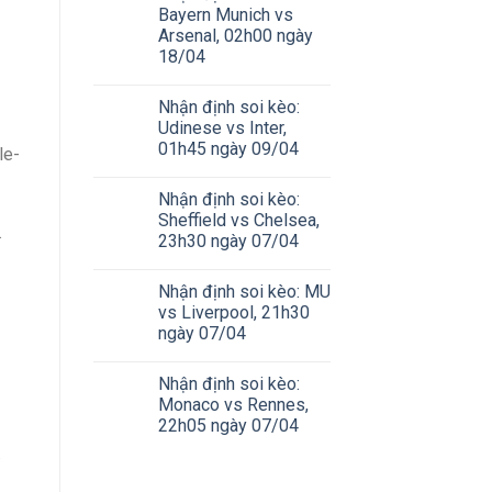
Bayern Munich vs
Arsenal, 02h00 ngày
18/04
Nhận định soi kèo:
Udinese vs Inter,
01h45 ngày 09/04
le-
Nhận định soi kèo:
Sheffield vs Chelsea,
.
23h30 ngày 07/04
Nhận định soi kèo: MU
vs Liverpool, 21h30
ngày 07/04
Nhận định soi kèo:
Monaco vs Rennes,
22h05 ngày 07/04
.