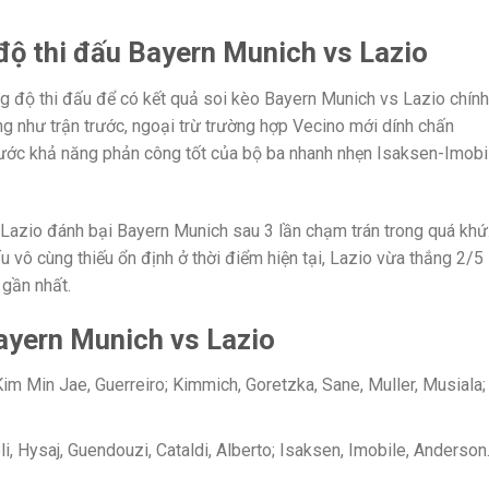
độ thi đấu Bayern Munich vs Lazio
ong độ thi đấu để có kết quả soi kèo Bayern Munich vs Lazio chính
g như trận trước, ngoại trừ trường hợp Vecino mới dính chấn
trước khả năng phản công tốt của bộ ba nhanh nhẹn Isaksen-Imobi
ên Lazio đánh bại Bayern Munich sau 3 lần chạm trán trong quá khứ
u vô cùng thiếu ổn định ở thời điểm hiện tại, Lazio vừa thắng 2/5
 gần nhất.
Bayern Munich vs Lazio
im Min Jae, Guerreiro; Kimmich, Goretzka, Sane, Muller, Musiala;
, Hysaj, Guendouzi, Cataldi, Alberto; Isaksen, Imobile, Anderson