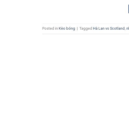
Posted in
Kèo bóng
|
Tagged
Hà Lan vs Scotland
,
n