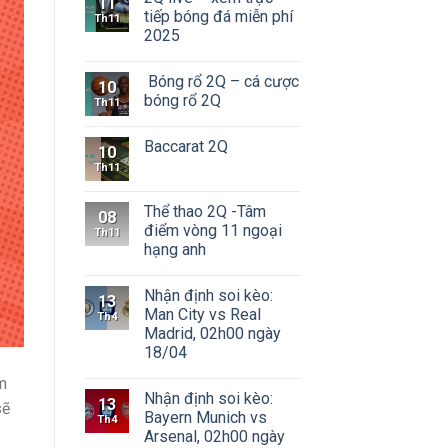
11
tiếp bóng đá miễn phí
Th11
2025
Bóng rổ 2Q – cá cược
10
bóng rổ 2Q
Th11
Baccarat 2Q
10
Th11
Thể thao 2Q -Tâm
08
điểm vòng 11 ngoại
Th11
hạng anh
Nhận định soi kèo:
13
Man City vs Real
Th4
Madrid, 02h00 ngày
18/04
m
Nhận định soi kèo:
13
sẽ
Bayern Munich vs
Th4
Arsenal, 02h00 ngày