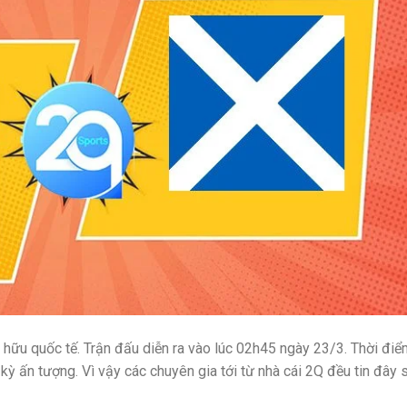
 hữu quốc tế. Trận đấu diễn ra vào lúc 02h45 ngày 23/3. Thời điể
ỳ ấn tượng. Vì vậy các chuyên gia tới từ nhà cái 2Q đều tin đây 