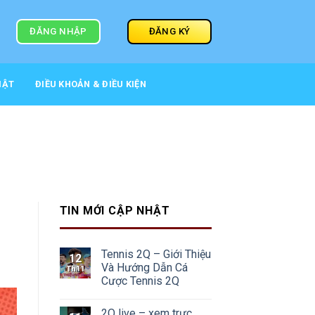
ĐĂNG NHẬP
ĐĂNG KÝ
MẬT
ĐIỀU KHOẢN & ĐIỀU KIỆN
TIN MỚI CẬP NHẬT
Tennis 2Q – Giới Thiệu
12
Và Hướng Dẫn Cá
Th11
Cược Tennis 2Q
2Q live – xem trực