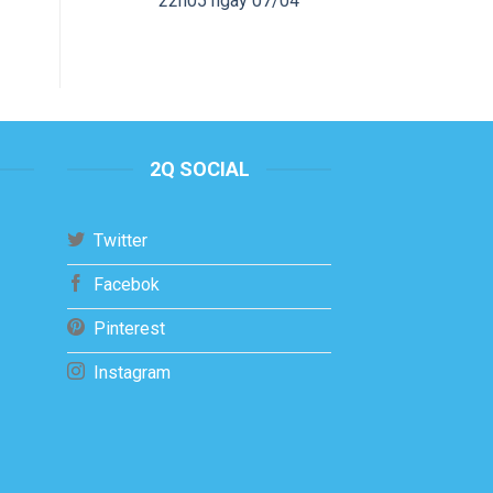
22h05 ngày 07/04
2Q SOCIAL
Twitter
Facebok
Pinterest
Instagram