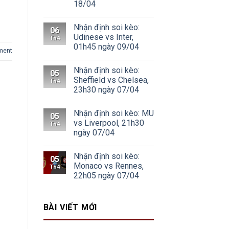
18/04
Nhận định soi kèo:
06
Udinese vs Inter,
Th4
01h45 ngày 09/04
ment
Nhận định soi kèo:
05
Sheffield vs Chelsea,
Th4
23h30 ngày 07/04
Nhận định soi kèo: MU
05
vs Liverpool, 21h30
Th4
ngày 07/04
Nhận định soi kèo:
05
Monaco vs Rennes,
Th4
22h05 ngày 07/04
BÀI VIẾT MỚI