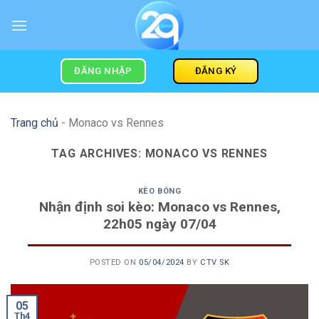
Skip
to
content
ĐĂNG NHẬP
ĐĂNG KÝ
Trang chủ
-
Monaco vs Rennes
TAG ARCHIVES:
MONACO VS RENNES
KÈO BÓNG
Nhận định soi kèo: Monaco vs Rennes,
22h05 ngày 07/04
POSTED ON
05/04/2024
BY
CTV SK
05
Th4