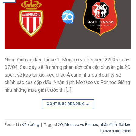
Nhận định soi kèo Ligue 1, Monaco vs Rennes, 22h05 ngày
07/04. Sau đây sẽ là những phân tích của các chuyên gia 2Q
sport về kèo tài xỉu, kèo châu Á cũng như dự đoán tỷ số
chính xác của cặp đấu. Nhận định Monaco vs Rennes Giống
như những mùa giải trước thì […]
CONTINUE READING
→
Posted in
Kèo bóng
|
Tagged
2Q
,
Monaco vs Rennes
,
nhận định
,
Soi kèo
Leave a comment